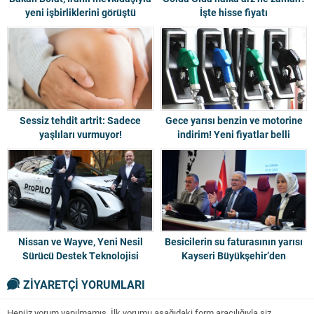
yeni işbirliklerini görüştü
İşte hisse fiyatı
Sessiz tehdit artrit: Sadece
Gece yarısı benzin ve motorine
yaşlıları vurmuyor!
indirim! Yeni fiyatlar belli
Nissan ve Wayve, Yeni Nesil
Besicilerin su faturasının yarısı
Sürücü Destek Teknolojisi
Kayseri Büyükşehir’den
Üzerine Anlaşma İmzaladı
ZİYARETÇİ YORUMLARI
Henüz yorum yapılmamış. İlk yorumu aşağıdaki form aracılığıyla siz