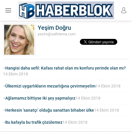
Yeşim Doğru
yesim@safirtema.com
Hangisi daha sefil: Kafası rahat olan mı konforu yerinde olan mı?
14 Ekim 2018
Ülkemizi uygarlıkların mezarlığına çevirmeyelim
14 Ekim 2018
Ağlamamız bittiyse iki şey yapmalıyız
14 Ekim 2018
Herkesin ‘sanatçı’ olduğu sanattan bihaber ülke
14 Ekim 2018
Bu kafayla bu trafik çözülemez
14 Ekim 2018