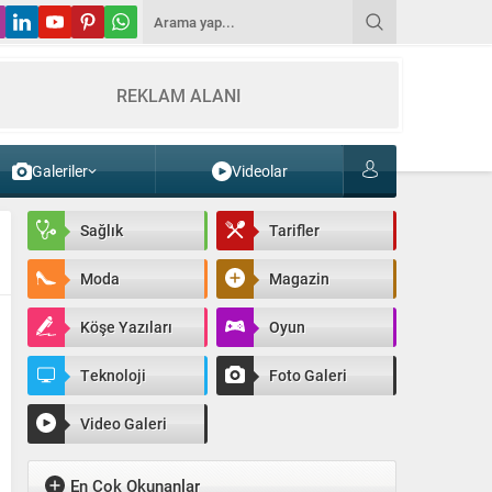
REKLAM ALANI
Galeriler
Videolar
Sağlık
Tarifler
Moda
Magazin
Köşe Yazıları
Oyun
Teknoloji
Foto Galeri
Video Galeri
En Çok Okunanlar