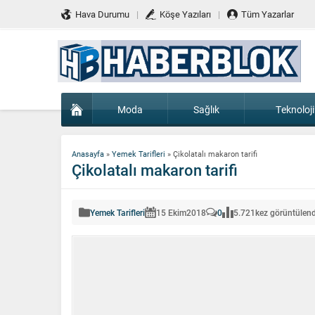
Hava Durumu
Köşe Yazıları
Tüm Yazarlar
Moda
Sağlık
Teknoloji
Anasayfa
»
Yemek Tarifleri
»
Çikolatalı makaron tarifi
Çikolatalı makaron tarifi
Yemek Tarifleri
15 Ekim
2018
0
5.721
kez görüntülend