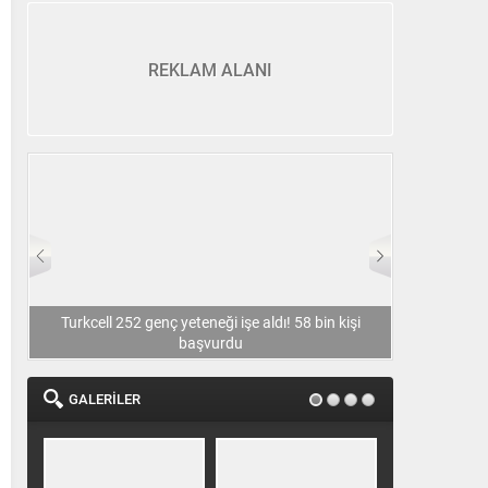
REKLAM ALANI
Turkcell 252 genç yeteneği işe aldı! 58 bin kişi
Türker VEYAŞ 
başvurdu
GALERİLER