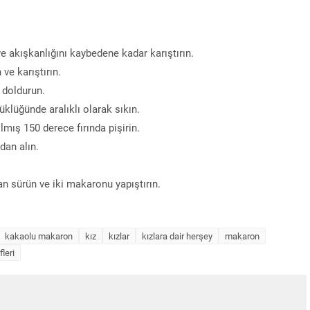
e akışkanlığını kaybedene kadar karıştırın.
ve karıştırın.
 doldurun.
üklüğünde aralıklı olarak sıkın.
mış 150 derece fırında pişirin.
dan alın.
n sürün ve iki makaronu yapıştırın.
kakaolu makaron
kız
kızlar
kızlara dair herşey
makaron
leri