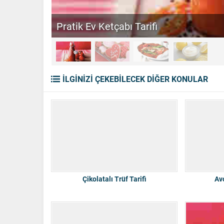
Sevgililer Günü Kurabiyesi
İLGİNİZİ ÇEKEBİLECEK DİĞER KONULAR
Çikolatalı Trüf Tarifi
Av