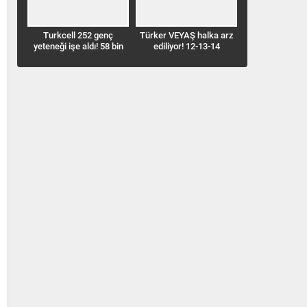
Turkcell 252 genç
Türker VEYAŞ halka arz
Benzine bu d
yeteneği işe aldı! 58 bin
ediliyor! 12-13-14
geldi! İstanbul
kişi başvurdu
Ağustos’ta talep
68,33 TL’ye
toplayacak