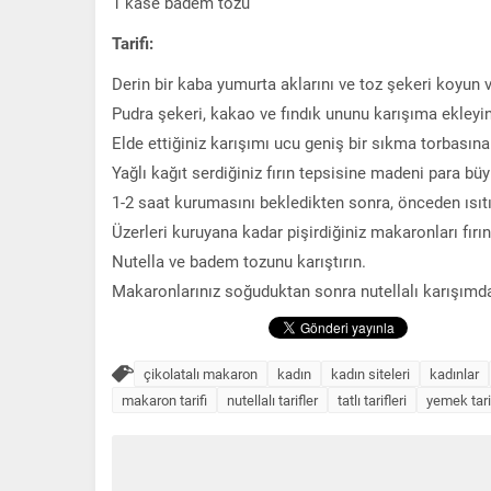
1 kase badem tozu
Tarifi:
Derin bir kaba yumurta aklarını ve toz şekeri koyun v
Pudra şekeri, kakao ve fındık ununu karışıma ekleyin 
Elde ettiğiniz karışımı ucu geniş bir sıkma torbasına
Yağlı kağıt serdiğiniz fırın tepsisine madeni para büy
1-2 saat kurumasını bekledikten sonra, önceden ısıtıl
Üzerleri kuruyana kadar pişirdiğiniz makaronları fırın
Nutella ve badem tozunu karıştırın.
Makaronlarınız soğuduktan sonra nutellalı karışımda
çikolatalı makaron
kadın
kadın siteleri
kadınlar
makaron tarifi
nutellalı tarifler
tatlı tarifleri
yemek tarif