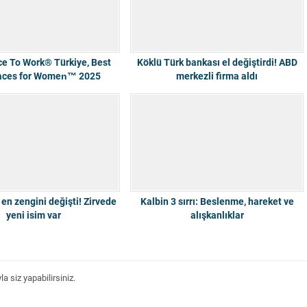
ce To Work® Türkiye, Best
Köklü Türk bankası el değiştirdi! ABD
aces for Women™ 2025
merkezli firma aldı
porunu Yayınladı
 en zengini değişti! Zirvede
Kalbin 3 sırrı: Beslenme, hareket ve
yeni isim var
alışkanlıklar
 siz yapabilirsiniz.