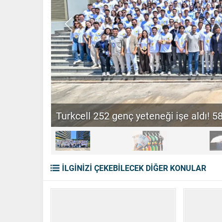
Türker VEYAŞ halka arz ediliyor! 12-1
İLGİNİZİ ÇEKEBİLECEK DİĞER KONULAR