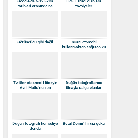
Google’da 6-12 Ekim
LPG’li aracı olanlara
tarihleri arasında ne
tavsiyeler
aradık
Göründüğü gibi değil
İnsanı otomobil
kullanmaktan soğutan 20
araba yazısı
Twitter efsanesi Hüseyin
Düğün fotoğraflarına
Avni Mutlu’nun en
itinayla salça olanlar
unutulmaz 18 iletisi
Düğün fotoğrafı komediye
Betül Demir’ hırsız şoku
döndü