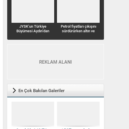
JYSK’un Türkiye
Petrol fiyatları çıkışını
Aksa Şarj’dan T
Büyümesi Aydın’dan
sürdürürken altın ve
bir ilk: Akaryakıt
Devam Ediyor
gümüş düşüş seyrinde
istasyo
REKLAM ALANI
En Çok Bakılan Galeriler