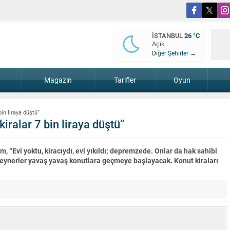
İSTANBUL
26 °C
Açık
Diğer Şehirler →
Magazin
Tarifler
Oyun
in liraya düştü”
ralar 7 bin liraya düştü”
m, “Evi yoktu, kiracıydı, evi yıkıldı; depremzede. Onlar da hak sahibi
nteynerler yavaş yavaş konutlara geçmeye başlayacak. Konut kiraları