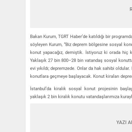
Bakan Kurum, TGRT Haber’de katıldığı bir programd
söyleyen Kurum, “Biz deprem bölgesine sosyal konu
konut yapacağız, demiştik. İstiyoruz ki orada hiç
Yaklaşık 27 bin 800–28 bin vatandaş sosyal konuttan
evi yıkıldı; depremzede. Onlar da hak sahibi oldular.
konutlara geçmeye başlayacak. Konut kiraları deprem
İstanbul’da kiralık sosyal konut projesinin baş
yaklaşık 2 bin kiralık konutu vatandaşlarımıza kurayl
YAZI A