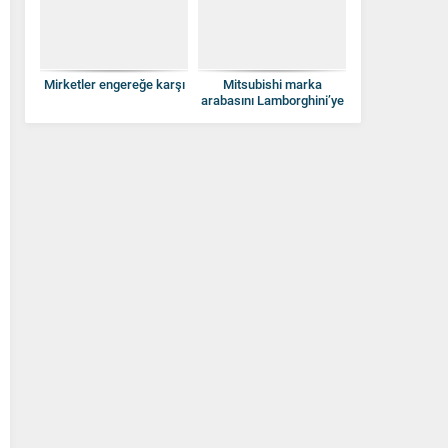
Mirketler engereğe karşı
Mitsubishi marka
arabasını Lamborghini’ye
dönüştürdü