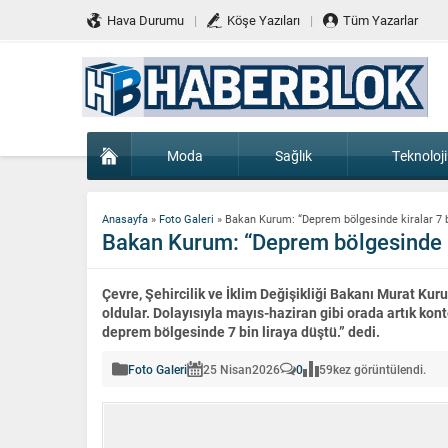
Hava Durumu
Köşe Yazıları
Tüm Yazarlar
Moda
Sağlık
Teknoloji
Anasayfa
»
Foto Galeri
»
Bakan Kurum: “Deprem bölgesinde kiralar 7 b
Bakan Kurum: “Deprem bölgesinde ki
Çevre, Şehircilik ve İklim Değişikliği Bakanı Murat Kuru
oldular. Dolayısıyla mayıs-haziran gibi orada artık ko
deprem bölgesinde 7 bin liraya düştü.” dedi.
Foto Galeri
25 Nisan
2026
0
59
kez görüntülendi.