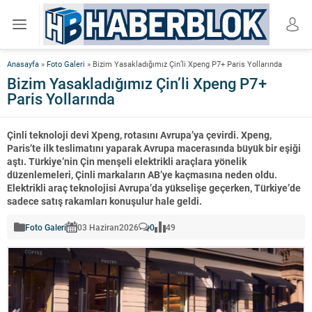
Anasayfa
»
Foto Galeri
»
Bizim Yasakladığımız Çin’li Xpeng P7+ Paris Yollarında
Bizim Yasakladığımız Çin’li Xpeng P7+
Paris Yollarında
Çinli teknoloji devi Xpeng, rotasını Avrupa’ya çevirdi. Xpeng,
Paris’te ilk teslimatını yaparak Avrupa macerasında büyük bir eşiği
aştı. Türkiye’nin Çin menşeli elektrikli araçlara yönelik
düzenlemeleri, Çinli markaların AB’ye kaçmasına neden oldu.
Elektrikli araç teknolojisi Avrupa’da yükselişe geçerken, Türkiye’de
sadece satış rakamları konuşulur hale geldi.
Foto Galeri
03 Haziran
2026
0
49