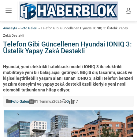
Anasayfa
»
Foto Galeri
»
Telefon Gibi Güncellenen Hyundai IONIQ 3: Üstelik Yapay
Zekâ Destekli
Telefon Gibi Güncellenen Hyundai IONIQ 3:
Üstelik Yapay Zekâ Destekli
Hyundai, yeni elektrikli hatchback modeli IONIQ 3 ile elektrikli
mobiliteye yeni bir bakış açısı getiriyor. Güçlü dış tasarımı, sıcak ve
kişiselleştirilebilir yaşam alanı sunan IONIQ 3, akıllı telefon benzeri
yazılım deneyimi ve yapay zekâ destekli özellikleriyle yeni nesil
otomobil tutkunlarına hitap ediyor.
Foto Galeri
01 Temmuz
2026
0
17