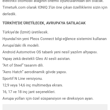
elektrikli otomobil atağının önemli oyuncularından biri olacak.
Timeturk.com olarak IONIQ 3’ün öne çıkan özelliklerini sizin için
derledik.
TÜRKİYE’DE ÜRETİLECEK, AVRUPA’YA SATILACAK
Türkiye’de (İzmit) üretilecek.
Hyundai’nin yeni Pleos Connect bilgi-eğlence sistemini kullanan
Avrupa’daki ilk modeli.
Android Automotive OS tabanlı yeni nesil yazılım altyapısı.
Yapay zekâ destekli Gleo AI sesli asistan.
“Art of Steel” tasarım dili.
“Aero Hatch” aerodinamik gövde yapısı.
Sportif N Line versiyonu.
12,9 veya 14,6 inç multimedya ekranı.
16, 17 ve 18 inç jant seçenekleri.
Avrupa yolları için özel süspansiyon ve direksiyon ayarı.