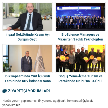
Siber Risk Ekosistemi ve
Fiyat Artışı
Sürdürülebilirlik Olacak
İnşaat Sektöründe Kasım Ayı
BioScience Managers ve
Durgun Geçti
Maxis’ten Sağlık Teknolojileri
Fonu
DİR kapsamında Yurt İçi Girdi
Doğuş Yeme-İçme Turizm ve
Temininde KDV İstisnası Sona
Perakende Grubu’na 34 Ödül
Erdi, İhracatçılar Zor Durumda
Birden
ZİYARETÇİ YORUMLARI
Kaldı
Henüz yorum yapılmamış. İlk yorumu aşağıdaki form aracılığıyla siz
yapabilirsiniz.