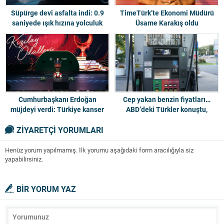
Süpürge devi asfalta indi: 0.9
TimeTürk’te Ekonomi Müdürü
saniyede ışık hızına yolculuk
Üsame Karakış oldu
Cumhurbaşkanı Erdoğan
Cep yakan benzin fiyatları…
müjdeyi verdi: Türkiye kanser
ABD’deki Türkler konuştu,
ilacı üretecek
uzmanlar uyardı
ZİYARETÇİ YORUMLARI
Henüz yorum yapılmamış. İlk yorumu aşağıdaki form aracılığıyla siz
yapabilirsiniz.
BİR YORUM YAZ