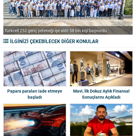
Türker VEYAŞ halka arz ediliyor! 12-13-14 Ağustos’ta talep
toplayacak
B
İLGİNİZİ ÇEKEBİLECEK DİĞER KONULAR
Papara paraları iade etmeye
Mavi, İlk Dokuz Aylık Finansal
başladı
Sonuçlarını Açıkladı