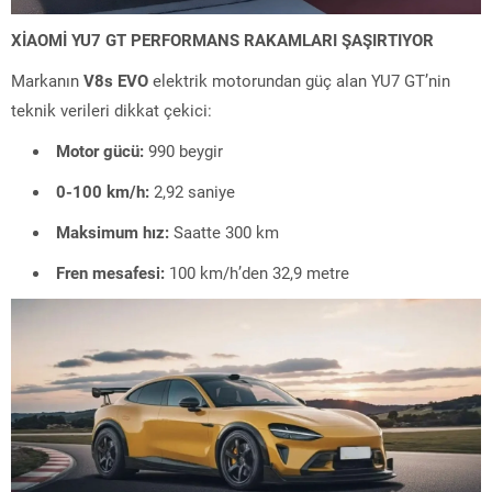
XİAOMİ YU7 GT PERFORMANS RAKAMLARI ŞAŞIRTIYOR
Markanın
V8s EVO
elektrik motorundan güç alan YU7 GT’nin
teknik verileri dikkat çekici:
Motor gücü:
990 beygir
0-100 km/h:
2,92 saniye
Maksimum hız:
Saatte 300 km
Fren mesafesi:
100 km/h’den 32,9 metre