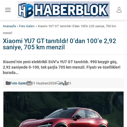
Anasayfa
»
Foto Galeri
»
Xiaomi YU7 GT tanıtıldı! 0’dan 100’e 2,92 saniye, 705 km
menzil
Xiaomi YU7 GT tanıtıldı! 0’dan 100’e 2,92
saniye, 705 km menzil
Xiaomi’nin yeni elektrikli SUV’u YU7 GT tanıtıldı. 990 beygir güç,
2,92 saniyede 0-100, tek şarjla 705 km menzil. Fiyatı ve özellikleri
burada…
Foto Galeri
01 Haziran
2026
0
51