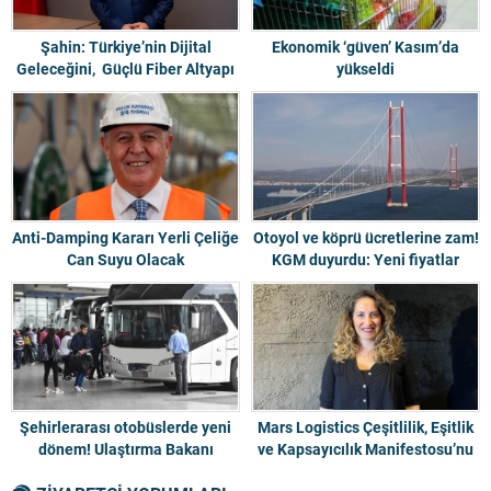
Şahin: Türkiye’nin Dijital
Ekonomik ‘güven’ Kasım’da
Geleceğini, Güçlü Fiber Altyapı
yükseldi
ve 5G Odaklı Yerli Teknolojilerle
Bugünden İnşa Ediyoruz
Anti-Damping Kararı Yerli Çeliğe
Otoyol ve köprü ücretlerine zam!
Can Suyu Olacak
KGM duyurdu: Yeni fiyatlar
Şehirlerarası otobüslerde yeni
Mars Logistics Çeşitlilik, Eşitlik
dönem! Ulaştırma Bakanı
ve Kapsayıcılık Manifestosu’nu
Uraloğlu duyurdu
Yayınladı