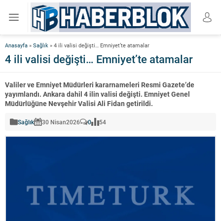
Anasayfa
»
Sağlık
»
4 ili valisi değişti… Emniyet’te atamalar
4 ili valisi değişti… Emniyet’te atamalar
Valiler ve Emniyet Müdürleri kararnameleri Resmi Gazete’de
yayımlandı. Ankara dahil 4 ilin valisi değişti. Emniyet Genel
Müdürlüğüne Nevşehir Valisi Ali Fidan getirildi.
Sağlık
30 Nisan
2026
0
54