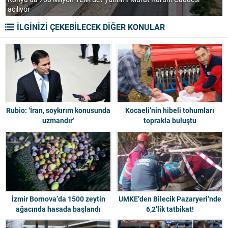
Afyon ayağa kalktı! Afyonspor için meydanı dolduracaklar
T
İLGİNİZİ ÇEKEBİLECEK DİĞER KONULAR
Rubio: ‘İran, soykırım konusunda
Kocaeli’nin hibeli tohumları
uzmandır’
toprakla buluştu
İzmir Bornova’da 1500 zeytin
UMKE’den Bilecik Pazaryeri’nde
ağacında hasada başlandı
6,2’lik tatbikat!