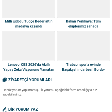
Milli judocu Tuğçe Beder altın
Bakan Yerlikaya: Tüm
madalya kazandı
ekiplerimiz sahada
Lenovo, CES 2026’da Akıllı
Trabzonspor’a evinde
Yapay Zeka Vizyonunu Yansıtan
Başakşehir darbesi! Bordo-
Ürünlerini Tanıttı
mavililer zirve yarışında yara
ZİYARETÇİ YORUMLARI
aldı
Henüz yorum yapılmamış. İlk yorumu aşağıdaki form aracılığıyla siz
yapabilirsiniz.
BİR YORUM YAZ