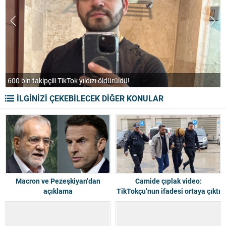
T
600 bin takipçili TikTok yıldızı öldürüldü!
F
İLGİNİZİ ÇEKEBİLECEK DİĞER KONULAR
Macron ve Pezeşkiyan’dan
Camide çıplak video:
açıklama
TikTokçu’nun ifadesi ortaya çıktı