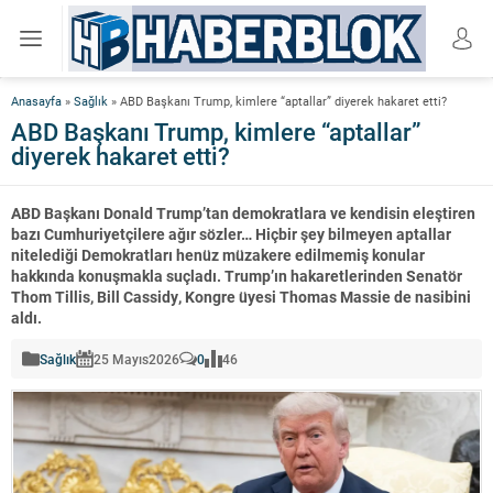
Anasayfa
»
Sağlık
»
ABD Başkanı Trump, kimlere “aptallar” diyerek hakaret etti?
ABD Başkanı Trump, kimlere “aptallar”
diyerek hakaret etti?
ABD Başkanı Donald Trump’tan demokratlara ve kendisin eleştiren
bazı Cumhuriyetçilere ağır sözler… Hiçbir şey bilmeyen aptallar
nitelediği Demokratları henüz müzakere edilmemiş konular
hakkında konuşmakla suçladı. Trump’ın hakaretlerinden Senatör
Thom Tillis, Bill Cassidy, Kongre üyesi Thomas Massie de nasibini
aldı.
Sağlık
25 Mayıs
2026
0
46