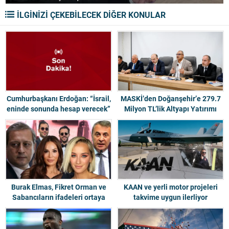
İLGİNİZİ ÇEKEBİLECEK DİĞER KONULAR
Cumhurbaşkanı Erdoğan: “İsrail,
MASKİ’den Doğanşehir’e 279.7
eninde sonunda hesap verecek”
Milyon TL’lik Altyapı Yatırımı
Burak Elmas, Fikret Orman ve
KAAN ve yerli motor projeleri
Sabancıların ifadeleri ortaya
takvime uygun ilerliyor
çıktı