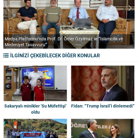
Medya Platformu’nda Prof. Dr. Ömer Özyılmaz ile “İslamcılık ve
Medeniyet Tasavvuru”
B
İLGİNİZİ ÇEKEBİLECEK DİĞER KONULAR
Sakaryalı minikler ‘Su Müfettişi’
Fidan: “Trump İsrail’i dinlemedi”
oldu