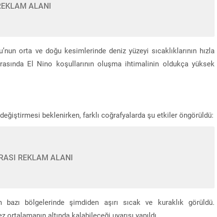
REKLAM ALANI
nun orta ve doğu kesimlerinde deniz yüzeyi sıcaklıklarının hızla
arasında El Nino koşullarının oluşma ihtimalinin oldukça yüksek
değiştirmesi beklenirken, farklı coğrafyalarda şu etkiler öngörüldü:
RASI REKLAM ALANI
 bazı bölgelerinde şimdiden aşırı sıcak ve kuraklık görüldü.
z ortalamanın altında kalabileceği uyarısı yapıldı.