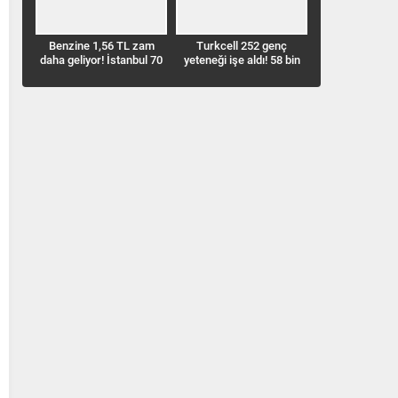
Benzine 1,56 TL zam
Turkcell 252 genç
Türker VEYAŞ 
daha geliyor! İstanbul 70
yeteneği işe aldı! 58 bin
ediliyor! 12
TL’ye yaklaşıyor
kişi başvurdu
Ağustos’ta 
toplaya