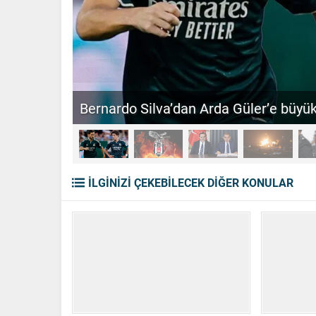
BJK transfer: Vlahovic öncelik, Jesus a
İLGİNİZİ ÇEKEBİLECEK DİĞER KONULAR