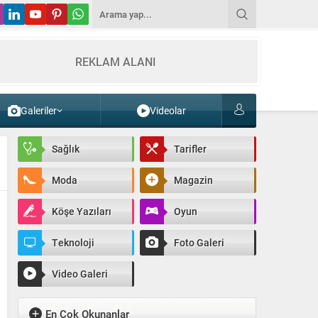
REKLAM ALANI
Galeriler
Videolar
Sağlık
Tarifler
Moda
Magazin
Köşe Yazıları
Oyun
Teknoloji
Foto Galeri
Video Galeri
En Çok Okunanlar