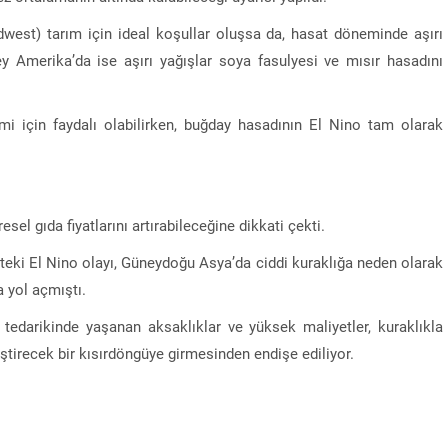
dwest) tarım için ideal koşullar oluşsa da, hasat döneminde aşırı
ey Amerika’da ise aşırı yağışlar soya fasulyesi ve mısır hasadını
mi için faydalı olabilirken, buğday hasadının El Nino tam olarak
el gıda fiyatlarını artırabileceğine dikkati çekti.
tteki El Nino olayı, Güneydoğu Asya’da ciddi kuraklığa neden olarak
a yol açmıştı.
 tedarikinde yaşanan aksaklıklar ve yüksek maliyetler, kuraklıkla
leştirecek bir kısırdöngüye girmesinden endişe ediliyor.