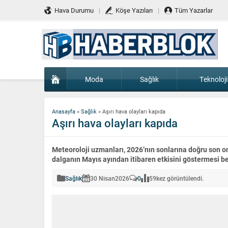
Hava Durumu
Köşe Yazıları
Tüm Yazarlar
Moda
Sağlık
Teknoloji
Anasayfa
»
Sağlık
»
Aşırı hava olayları kapıda
Aşırı hava olayları kapıda
Meteoroloji uzmanları, 2026’nın sonlarına doğru son on
dalganın Mayıs ayından itibaren etkisini göstermesi be
Sağlık
30 Nisan
2026
0
59
kez görüntülendi.