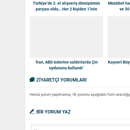
Türkiye’de 2. el alışveriş dönüşümün
Müebbet hapi
parçası oldu… Her 2 kişiden 1’inin
ve 30 
tercihi ikinci el
‘İran, ABD üslerine saldırılarda Çin
Kayseri Büy
uydusunu kullandı’
ZİYARETÇİ YORUMLARI
Henüz yorum yapılmamış. İlk yorumu aşağıdaki form aracılığıyla
BİR YORUM YAZ