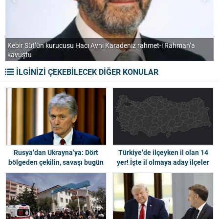
Serdal Adalı’dan gündemi sarsan Salah sözleri: “Üzülerek İzliyorum”
M
İLGİNİZİ ÇEKEBİLECEK DİĞER KONULAR
Rusya’dan Ukrayna’ya: Dört
Türkiye’de ilçeyken il olan 14
bölgeden çekilin, savaşı bugün
yer! İşte il olmaya aday ilçeler
bitirelim