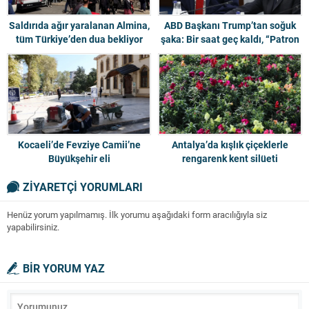
Saldırıda ağır yaralanan Almina,
ABD Başkanı Trump’tan soğuk
tüm Türkiye’den dua bekliyor
şaka: Bir saat geç kaldı, “Patron
benim” dedi
Kocaeli’de Fevziye Camii’ne
Antalya’da kışlık çiçeklerle
Büyükşehir eli
rengarenk kent silüeti
ZİYARETÇİ YORUMLARI
Henüz yorum yapılmamış. İlk yorumu aşağıdaki form aracılığıyla siz
yapabilirsiniz.
BİR YORUM YAZ