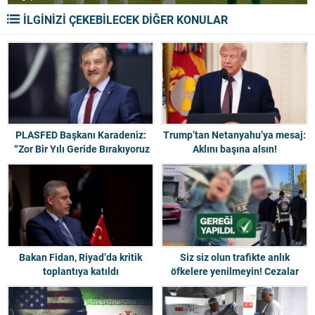
İLGİNİZİ ÇEKEBİLECEK DİĞER KONULAR
PLASFED Başkanı Karadeniz:
Trump’tan Netanyahu’ya mesaj:
“Zor Bir Yılı Geride Bırakıyoruz
Aklını başına alsın!
2026 Stratejik Dönüşüm Yılı
Olacak”
Bakan Fidan, Riyad’da kritik
Siz siz olun trafikte anlık
toplantıya katıldı
öfkelere yenilmeyin! Cezalar
ağır!