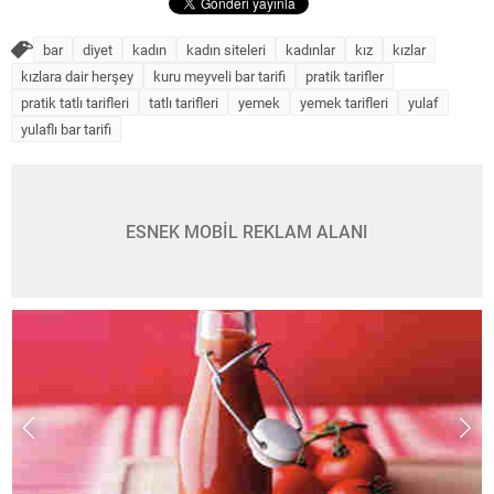
bar
diyet
kadın
kadın siteleri
kadınlar
kız
kızlar
kızlara dair herşey
kuru meyveli bar tarifi
pratik tarifler
pratik tatlı tarifleri
tatlı tarifleri
yemek
yemek tarifleri
yulaf
yulaflı bar tarifi
ESNEK MOBİL REKLAM ALANI