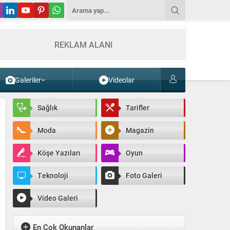
REKLAM ALANI
Galeriler
Videolar
Sağlık
Tarifler
Moda
Magazin
Köşe Yazıları
Oyun
Teknoloji
Foto Galeri
Video Galeri
En Çok Okunanlar