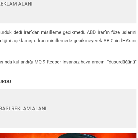
REKLAM ALANI
rduk dedi İran’dan misilleme gecikmedi. ABD İran’ın füze üslerini
diğini açıklamıştı. İran misillemede gecikmeyerek ABD’nin İHA’sını
rısında kullandığı MQ-9 Reaper insansız hava aracını “düşürdüğünü”
VURDU
Turkcell 252 genç yeteneği işe aldı! 58 bin kişi
başvurdu
RASI REKLAM ALANI