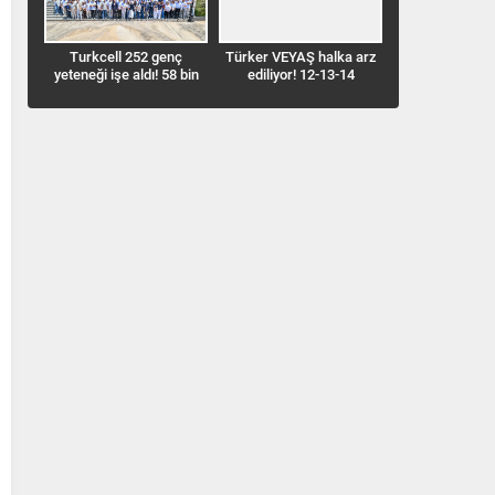
nç
Türker VEYAŞ halka arz
Benzine bu defa zam
TimeTürk’te 
8 bin
ediliyor! 12-13-14
geldi! İstanbul’da fiyat
Müdürü Üsame
Ağustos’ta talep
68,33 TL’ye çıktı
oldu
toplayacak