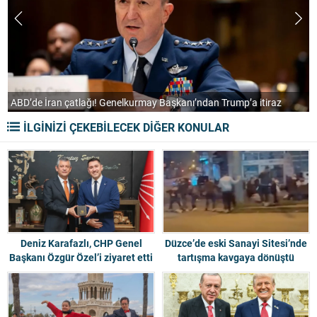
Fenerbahçe, Real Madrid ile anlaştı! Sarı-lacivertlilerde Endrick
bombası
İLGİNİZİ ÇEKEBİLECEK DİĞER KONULAR
Deniz Karafazlı, CHP Genel
Düzce’de eski Sanayi Sitesi’nde
Başkanı Özgür Özel’i ziyaret etti
tartışma kavgaya dönüştü