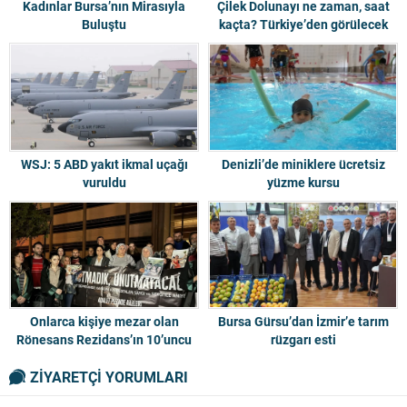
Kadınlar Bursa’nın Mirasıyla
Çilek Dolunayı ne zaman, saat
Buluştu
kaçta? Türkiye’den görülecek
mi?
WSJ: 5 ABD yakıt ikmal uçağı
Denizli’de miniklere ücretsiz
vuruldu
yüzme kursu
Onlarca kişiye mezar olan
Bursa Gürsu’dan İzmir’e tarım
Rönesans Rezidans’ın 10’uncu
rüzgarı esti
duruşması yapıldı
ZİYARETÇİ YORUMLARI