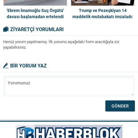
‘Ekrem İmamoğlu Suç Örgütü’
Trump ve Pezeşkiyan 14
davası başlamadan ertelendi
maddelik mutabakatı imzaladı:
İşte hemen yürürlüğe giren 5
ZİYARETÇİ YORUMLARI
kritik madde!
Henüz yorum yapılmamış. İlk yorumu aşağıdaki form aracılığıyla siz
yapabilirsiniz.
BİR YORUM YAZ