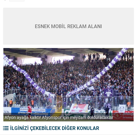
ESNEK MOBİL REKLAM ALANI
Trabzonspor tarihinin en büyük imzasını attı: Salah resmen TS’de
M
İLGİNİZİ ÇEKEBİLECEK DİĞER KONULAR