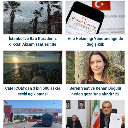
İstanbul ve Batı Karadeniz
Aile Hekimliği Yönetmeliğinde
dikkat! Akşam saatlerinde
değişiklik
şiddetli sağanak geliyor
CENTCOM’dan 3 bin 500 asker
Beren Saat ve Kenan Doğulu
sevki açıklaması
neden gözaltına alındı? 22
şüpheli arasında..