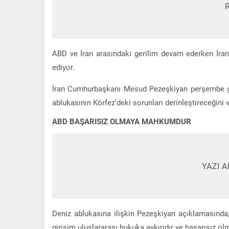
ABD ve İran arasındaki gerilim devam ederken İra
ediyor.
İran Cumhurbaşkanı Mesud Pezeşkiyan perşembe gün
ablukasının Körfez’deki sorunları derinleştireceğini
ABD BAŞARISIZ OLMAYA MAHKUMDUR
YAZI A
Deniz ablukasına ilişkin Pezeşkiyan açıklamasında
girişim uluslararası hukuka aykırıdır ve başarısız 