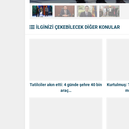
İLGİNİZİ ÇEKEBİLECEK DİĞER KONULAR
Tatilciler akın etti: 4 günde şehre 40 bin
Kurtulmuş: 
araç…
m