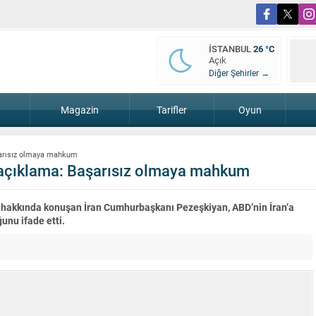
İSTANBUL
26 °C
Açık
Diğer Şehirler →
Magazin
Tarifler
Oyun
aşarısız olmaya mahkum
n açıklama: Başarısız olmaya mahkum
ka hakkında konuşan İran Cumhurbaşkanı Pezeşkiyan, ABD’nin İran’a
unu ifade etti.