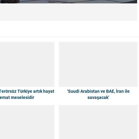
Terörsüz Türkiye artık hayat
‘Suudi Arabistan ve BAE, İran ile
emat meselesidir
savaşacak’