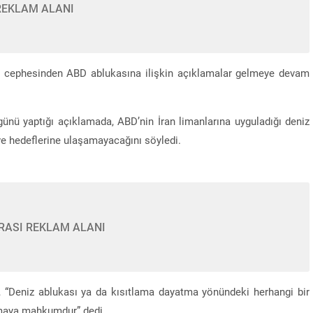
REKLAM ALANI
n cephesinden ABD ablukasına ilişkin açıklamalar gelmeye devam
ü yaptığı açıklamada, ABD’nin İran limanlarına uyguladığı deniz
 ve hedeflerine ulaşamayacağını söyledi.
RASI REKLAM ALANI
, “Deniz ablukası ya da kısıtlama dayatma yönündeki herhangi bir
olmaya mahkumdur” dedi.