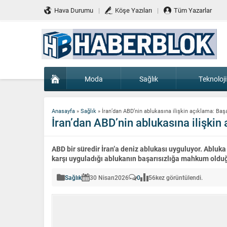
Hava Durumu
Köşe Yazıları
Tüm Yazarlar
Moda
Sağlık
Teknoloji
Anasayfa
»
Sağlık
»
İran’dan ABD’nin ablukasına ilişkin açıklama: B
İran’dan ABD’nin ablukasına ilişki
ABD bir süredir İran’a deniz ablukası uyguluyor. Ablu
karşı uyguladığı ablukanın başarısızlığa mahkum olduğ
Sağlık
30 Nisan
2026
0
56
kez görüntülendi.