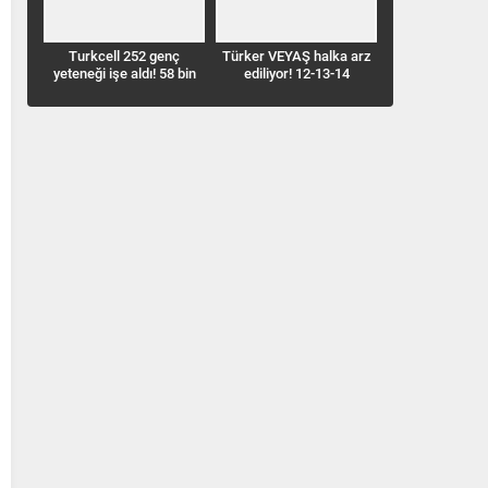
Turkcell 252 genç
Türker VEYAŞ halka arz
Benzine bu d
yeteneği işe aldı! 58 bin
ediliyor! 12-13-14
geldi! İstanbul
kişi başvurdu
Ağustos’ta talep
68,33 TL’ye
toplayacak