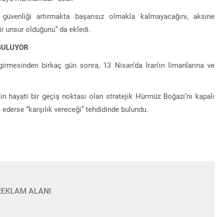
 güvenliği artırmakta başarısız olmakla kalmayacağını, aksine
bir unsur olduğunu” da ekledi.
GULUYOR
 girmesinden birkaç gün sonra, 13 Nisan’da İran’ın limanlarına ve
çin hayati bir geçiş noktası olan stratejik Hürmüz Boğazı’nı kapalı
ederse “karşılık vereceği” tehdidinde bulundu.
REKLAM ALANI