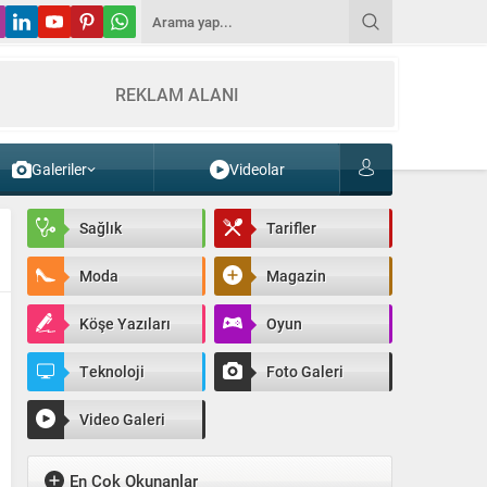
REKLAM ALANI
Galeriler
Videolar
Sağlık
Tarifler
Moda
Magazin
Köşe Yazıları
Oyun
Teknoloji
Foto Galeri
Video Galeri
En Çok Okunanlar