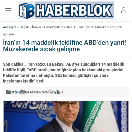
Anasayfa
»
Sağlık
»
İran’ın 14 maddelik teklifine ABD’den yanıt! Müzakerede sıcak
gelişme
İran’ın 14 maddelik teklifine ABD’den yanıt!
Müzakerede sıcak gelişme
Son dakika… İran sözcüsü Bekayi, ABD’ye sundukları 14 maddelik
teklifle ilgili, “ABD tarafı, önerdiğimiz plan hakkındaki görüşlerini
Pakistan tarafına iletmiştir. Söz konusu görüşler şu anda
incelenmektedir” dedi.
Sağlık
04 Mayıs
2026
0
51