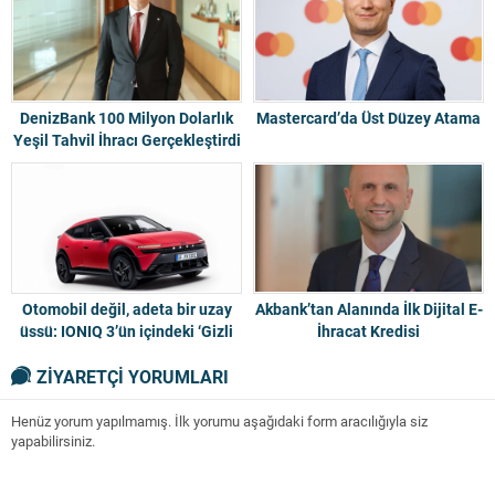
DenizBank 100 Milyon Dolarlık
Mastercard’da Üst Düzey Atama
Yeşil Tahvil İhracı Gerçekleştirdi
Otomobil değil, adeta bir uzay
Akbank’tan Alanında İlk Dijital E-
üssü: IONIQ 3’ün içindeki ‘Gizli
İhracat Kredisi
Bölme’ ne işe yarıyor?
ZİYARETÇİ YORUMLARI
Henüz yorum yapılmamış. İlk yorumu aşağıdaki form aracılığıyla siz
yapabilirsiniz.