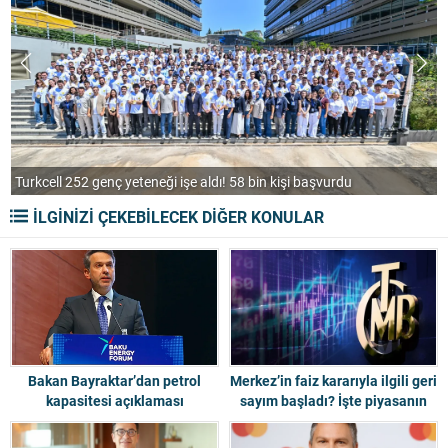
Türker VEYAŞ halka arz ediliyor! 12-13-14 Ağustos’ta talep
toplayacak
İLGİNİZİ ÇEKEBİLECEK DİĞER KONULAR
Bakan Bayraktar’dan petrol
Merkez’in faiz kararıyla ilgili geri
kapasitesi açıklaması
sayım başladı? İşte piyasanın
faiz beklentisi