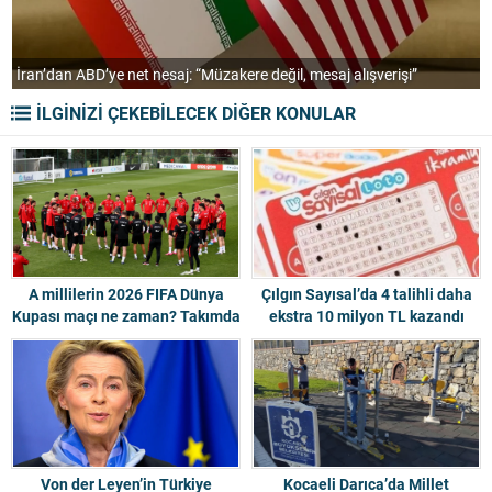
Bugünkü hava durumu: İstanbul’a sağanak, Diyarbakır 39 derece
İLGİNİZİ ÇEKEBİLECEK DİĞER KONULAR
A millilerin 2026 FIFA Dünya
Çılgın Sayısal’da 4 talihli daha
Kupası maçı ne zaman? Takımda
ekstra 10 milyon TL kazandı
kaç sakat oyuncu var?
Von der Leyen’in Türkiye
Kocaeli Darıca’da Millet