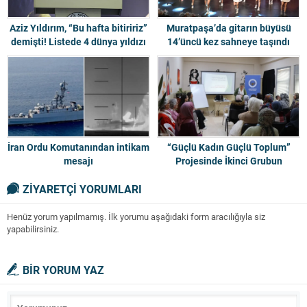
Aziz Yıldırım, “Bu hafta bitiririz”
Muratpaşa’da gitarın büyüsü
demişti! Listede 4 dünya yıldızı
14’üncü kez sahneye taşındı
İran Ordu Komutanından intikam
“Güçlü Kadın Güçlü Toplum”
mesajı
Projesinde İkinci Grubun
Eğitimleri de Tamamlandı
ZİYARETÇİ YORUMLARI
Henüz yorum yapılmamış. İlk yorumu aşağıdaki form aracılığıyla siz
yapabilirsiniz.
BİR YORUM YAZ