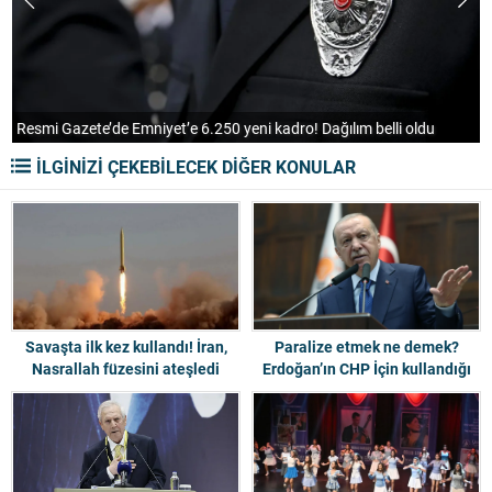
Cansever’in serveti ne kadar? Vasiyeti var mı?
C
İLGİNİZİ ÇEKEBİLECEK DİĞER KONULAR
Savaşta ilk kez kullandı! İran,
Paralize etmek ne demek?
Nasrallah füzesini ateşledi
Erdoğan’ın CHP İçin kullandığı
kelime gündem oldu