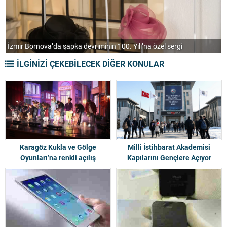
Emeklilere özel ‘Ben Anadolu’
M
İLGİNİZİ ÇEKEBİLECEK DİĞER KONULAR
Karagöz Kukla ve Gölge
Milli İstihbarat Akademisi
Oyunları’na renkli açılış
Kapılarını Gençlere Açıyor