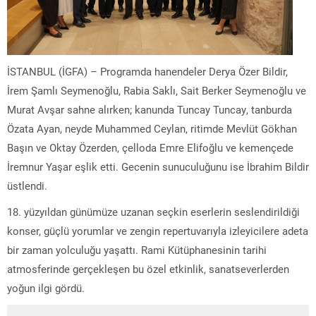
İSTANBUL (İGFA) – Programda hanendeler Derya Özer Bildir,
İrem Şamlı Seymenoğlu, Rabia Saklı, Sait Berker Seymenoğlu ve
Murat Avşar sahne alırken; kanunda Tuncay Tuncay, tanburda
Özata Ayan, neyde Muhammed Ceylan, ritimde Mevlüt Gökhan
Başın ve Oktay Özerden, çelloda Emre Elifoğlu ve kemençede
İremnur Yaşar eşlik etti. Gecenin sunuculuğunu ise İbrahim Bildir
üstlendi.
18. yüzyıldan günümüze uzanan seçkin eserlerin seslendirildiği
konser, güçlü yorumlar ve zengin repertuvarıyla izleyicilere adeta
bir zaman yolculuğu yaşattı. Rami Kütüphanesinin tarihi
atmosferinde gerçekleşen bu özel etkinlik, sanatseverlerden
yoğun ilgi gördü.