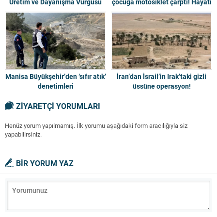
Üretim ve Dayanışma Vurgusu
çocuğa motosiklet çarptı! Hayati
tehlikesi sürüyor
Manisa Büyükşehir’den ‘sıfır atık’
İran’dan İsrail’in Irak’taki gizli
denetimleri
üssüne operasyon!
ZİYARETÇİ YORUMLARI
Henüz yorum yapılmamış. İlk yorumu aşağıdaki form aracılığıyla siz
yapabilirsiniz.
BİR YORUM YAZ