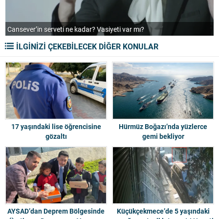
Cansever’in serveti ne kadar? Vasiyeti var mı?
C
İLGİNİZİ ÇEKEBİLECEK DİĞER KONULAR
17 yaşındaki lise öğrencisine
Hürmüz Boğazı’nda yüzlerce
gözaltı
gemi bekliyor
AYSAD’dan Deprem Bölgesinde
Küçükçekmece’de 5 yaşındaki