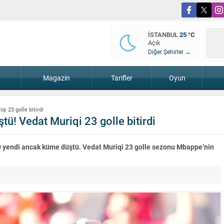
İSTANBUL
25 °C
Açık
Diğer Şehirler →
Magazin
Tarifler
Oyun
i 23 golle bitirdi
ü! Vedat Muriqi 23 golle bitirdi
-0 yendi ancak küme düştü. Vedat Muriqi 23 golle sezonu Mbappe’nin