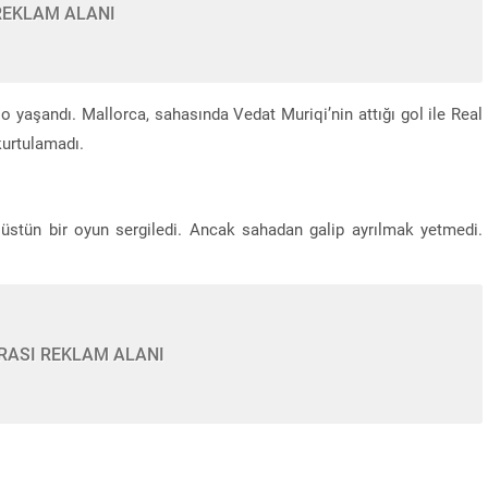
REKLAM ALANI
o yaşandı. Mallorca, sahasında Vedat Muriqi’nin attığı gol ile Real
urtulamadı.
tün bir oyun sergiledi. Ancak sahadan galip ayrılmak yetmedi.
Cuma namazı saat kaçta? 7 Ağustos il il vakitl
RASI REKLAM ALANI