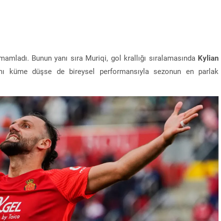
Benzine gece yarıs
geliyor! Pompay
yansıyacak
amladı. Bunun yanı sıra Muriqi, gol krallığı sıralamasında
Kylian
mı küme düşse de bireysel performansıyla sezonun en parlak