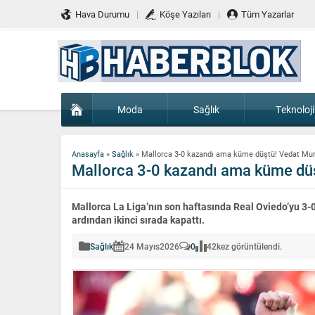
Hava Durumu
Köşe Yazıları
Tüm Yazarlar
Moda
Sağlık
Teknoloji
Anasayfa
»
Sağlık
»
Mallorca 3-0 kazandı ama küme düştü! Vedat Muriq
Mallorca 3-0 kazandı ama küme düşt
Mallorca La Liga’nın son haftasında Real Oviedo’yu 3
ardından ikinci sırada kapattı.
Sağlık
24 Mayıs
2026
0
42
kez görüntülendi.