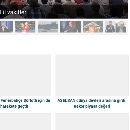
nemle birleşiyor: MGM 5 günlük tabloyu yayımladı
: Fenerbahçe Sörloth için de
ASELSAN dünya devleri arasına girdi!
harekete geçti!
Rekor piyasa değeri