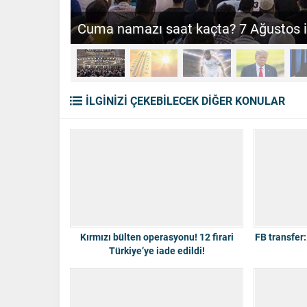
Kocaeli’de 34 derecelik sıcaklık %96 
İLGİNİZİ ÇEKEBİLECEK DİĞER KONULAR
Kırmızı bülten operasyonu! 12 firari
FB transfer
Türkiye’ye iade edildi!