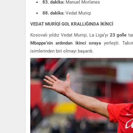
83. dakika:
Manuel Morlanes
88. dakika:
Vedat Muriqi
VEDAT MURİQİ GOL KRALLIĞINDA İKİNCİ
Kosovalı yıldız Vedat Muriqi, La Liga’yı
23 golle
tam
Mbappe’nin ardından ikinci sıraya
yerleşti. Takı
isimlerinden biri olmayı başardı.