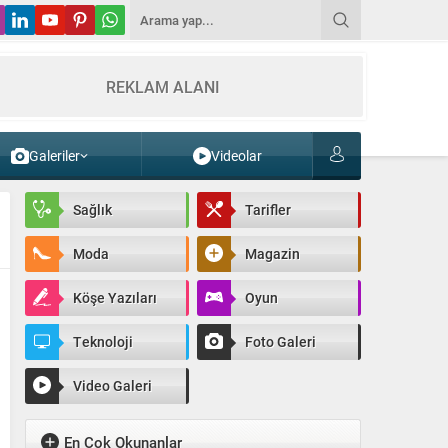
REKLAM ALANI
Galeriler
Videolar
Sağlık
Tarifler
Moda
Magazin
Köşe Yazıları
Oyun
Teknoloji
Foto Galeri
Video Galeri
En Çok Okunanlar