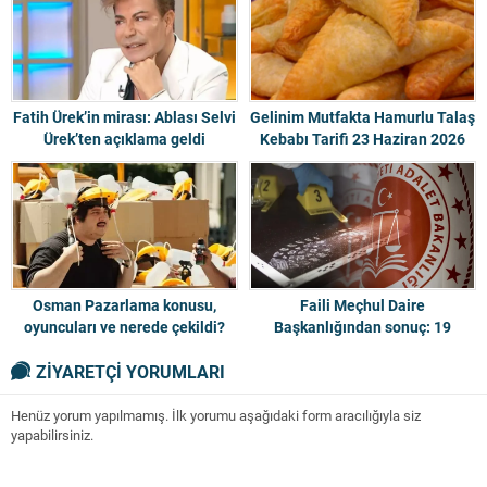
Fatih Ürek’in mirası: Ablası Selvi
Gelinim Mutfakta Hamurlu Talaş
Ürek’ten açıklama geldi
Kebabı Tarifi 23 Haziran 2026
Osman Pazarlama konusu,
Faili Meçhul Daire
oyuncuları ve nerede çekildi?
Başkanlığından sonuç: 19
İşte çekim yeri
cinayet çözüldü
ZİYARETÇİ YORUMLARI
Henüz yorum yapılmamış. İlk yorumu aşağıdaki form aracılığıyla siz
yapabilirsiniz.