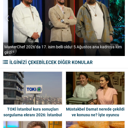
m
Yeraltı 2. sezon ne zaman başlıyor? Yeni oyuncu kadrosu belli
İLGİNİZİ ÇEKEBİLECEK DİĞER KONULAR
TOKİ İstanbul kura sonuçları
Müstakbel Damat nerede çekildi
sorgulama ekranı 2026: İstanbul
ve konusu ne? İşte oyuncu
100 bin konut kura sonuçları
kadrosu
açıklandı mı, nasıl sorgulanır?