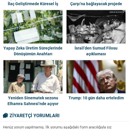
İlaç Geliştirmede Küresel İş
Çarşı’na bağlayacak projede
Birliği
yoğun tempo
Yapay Zeka Üretim Süreçlerinde
İsrail’den Sumud Filosu
Dönüşümün Anahtarı
açıklaması
Yeniden Sinematek sezonu
Trump: 10 gün daha erteledim
Elhamra Sahnesi’nde açıyor
ZİYARETÇİ YORUMLARI
Henüz yorum yapılmamış. İlk yorumu aşağıdaki form aracılığıyla siz