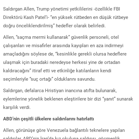
Saldırgan Allen, Trump yönetimi yetkililerini -özellikle FBI
Direktörü Kash Patel’i- “en yüksek rütbeden en düşük rütbeye
doğru önceliklendirilmiş” hedefler olarak belirledi.
Allen, “saçma mermi kullanarak” güvenlik personeli, otel
çalışanları ve misafirler arasında kayıpları en aza indirmeyi
amaçladığını söylese de, “kesinlikle gerekli olursa hedeflere
ulaşmak için buradaki neredeyse herkesi yine de ortadan
kaldıracağını” itiraf etti ve etkinliğe katılanların kendi
seçimleriyle “suç ortağı” olduklarını savundu.
Saldırgan, defalarca Hristiyan inancına atıfta bulunarak,
eylemlerine yönelik beklenen eleştirilere bir dizi “yanıt” sunarak
karşılık verdi.
ABD’nin çeşitli ülkelere saldırılarını hatırlattı
Allen, görünüşe göre Venezuela bağlantılı teknelere yapılan
saldırılar, ABD’nin İran’da kız okuluna saldırısı, göçmenlik