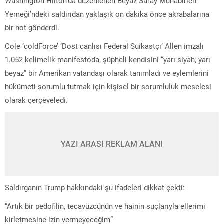
Washington Hilton’da düzenlenen Beyaz Saray Muhabirleri
Yemeği’ndeki saldırıdan yaklaşık on dakika önce akrabalarına
bir not gönderdi.
Cole ‘coldForce’ ‘Dost canlısı Federal Suikastçı’ Allen imzalı
1.052 kelimelik manifestoda, şüpheli kendisini “yarı siyah, yarı
beyaz” bir Amerikan vatandaşı olarak tanımladı ve eylemlerini
hükümeti sorumlu tutmak için kişisel bir sorumluluk meselesi
olarak çerçeveledi.
YAZI ARASI REKLAM ALANI
Saldırganın Trump hakkındaki şu ifadeleri dikkat çekti:
“Artık bir pedofilin, tecavüzcünün ve hainin suçlarıyla ellerimi
kirletmesine izin vermeyeceğim”