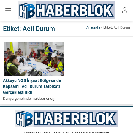
Etiket:
Acil Durum
Anasayfa
»
Etiket: Acil Durum
Akkuyu NGS İnşaat Bölgesinde
Kapsamlı Acil Durum Tatbikatı
Gerçekleştirildi
Dünya genelinde, nükleer enerji
santralleri için standart bir uygulama
olan planlı tatbikatlar, personelin ve
operasyonel...