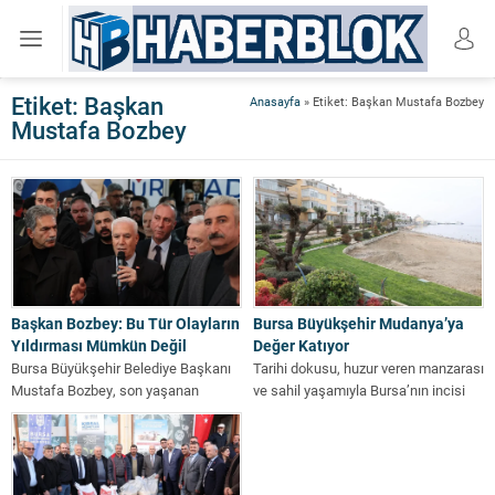
Etiket:
Başkan
Anasayfa
»
Etiket: Başkan Mustafa Bozbey
Mustafa Bozbey
Başkan Bozbey: Bu Tür Olayların
Bursa Büyükşehir Mudanya’ya
Yıldırması Mümkün Değil
Değer Katıyor
Bursa Büyükşehir Belediye Başkanı
Tarihi dokusu, huzur veren manzarası
Mustafa Bozbey, son yaşanan
ve sahil yaşamıyla Bursa’nın incisi
provokasyonun kendisini
olan Mudanya, Bursa Büyükşehir
yıldıramayacağını belirterek, “27 yıldır
Belediyesi'nin...
hemşehrilerimizin...