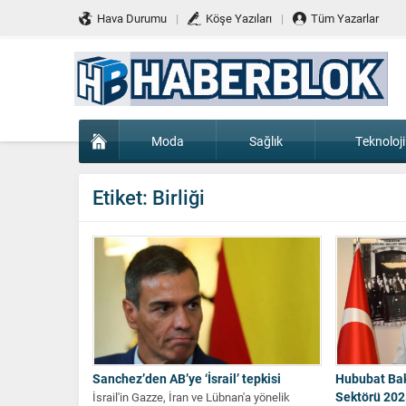
Hava Durumu
Köşe Yazıları
Tüm Yazarlar
Moda
Sağlık
Teknoloji
Etiket:
Birliği
Sanchez’den AB’ye ‘İsrail’ tepkisi
Hububat Bak
Sektörü 202
İsrail'in Gazze, İran ve Lübnan'a yönelik