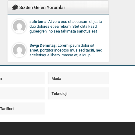
Sizden Gelen Yorumlar
safirtema
: At vero eos et accusam et justo
duo dolores et ea rebum. Stet clita kasd
gubergren, no sea takimata sanctus est
Lorem ipsum dolor sit amet. Lorem ipsum
dolor sit amet, consetetur sadipscing elitr.
Sevgi Demirtaş
: Lorem ipsum dolor sit
amet, porttitor inceptos mus sed taciti, nec
scelerisque libero, massa et, aliquip
curabitur non fringilla ac. Enim lorem feugiat
posuere, velit proin lobortis facilisi. Fringilla
ut, eros duis, laoreet nunc vel sed sed duis,
cras vivamus etiam. Nullam in, ipsum in
n
Moda
quis justo nulla, imperdiet in, nisl turpis
porta leo id convallis, hendrerit wisi taciti
pellentesque pellentesque.
Teknoloji
arifleri