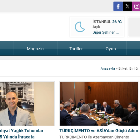
İSTANBUL
26 °C
Açık
Diğer Şehirler →
Magazin
Tarifler
Oyun
Anasayfa
»
Etiket: Birliği
liyat Yağlık Tohumlar
TÜRKÇİMENTO ve ASİA’dan Güçlü Adım
5 Yılında İhracata
TÜRKÇİMENTO ile Azerbaycan Çimento