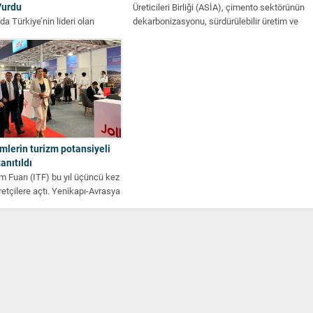
Vurdu
Üreticileri Birliği (ASİA), çimento sektörünün
da Türkiye’nin lideri olan
dekarbonizasyonu, sürdürülebilir üretim ve
yat yağlı tohumlar sektörü 2025
yeşil dönüşüm...
ını yüzde 4’lük...
mlerin turizm potansiyeli
anıtıldı
m Fuarı (ITF) bu yıl üçüncü kez
aretçilere açtı. Yenikapı-Avrasya
at...