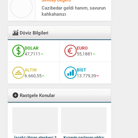
kahkahanızı
Yeşim Doğru
Hangisi daha sefil: Kafası rahat
Döviz Bilgileri
olan mı konforu yerinde olan
mı?
DOLAR
EURO
47,7111
55,1881
ALTIN
BİST
6.660,55
13.779,39
Rastgele Konular
İsrail-Lübnan ateşkesi 3
Kuzeyin parlayan yıldızı