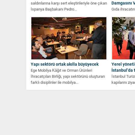
Damgasını 
saldırılarına karşı sert eleştirileriyle öne çıkan
İspanya Başbakanı Pedro...
Gıda ihracatın
hububat bakli
yılında ihracat
Yapı sektörü ortak akılla büyüyecek
Yerel yöneti
İstanbul’da t
Ege Mobilya Kâğıt ve Orman Ürünleri
İhracatçıları Birliği, yapı sektörünü oluşturan
İstanbul Turiz
farklı disiplinler ile mobilya...
kapılarını ziy
Gösteri ve San