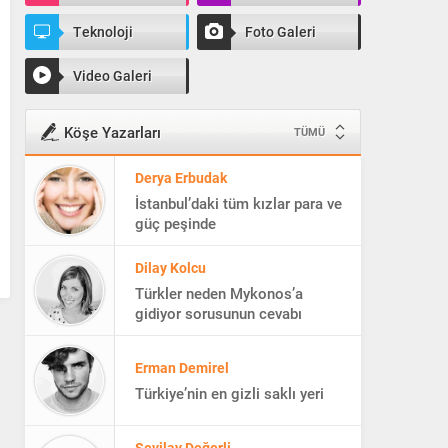
Teknoloji
Foto Galeri
Video Galeri
Köşe Yazarları
TÜMÜ
Derya Erbudak
İstanbul’daki tüm kızlar para ve
güç peşinde
Dilay Kolcu
Türkler neden Mykonos’a
gidiyor sorusunun cevabı
Erman Demirel
Türkiye’nin en gizli saklı yeri
Sevilay Değerli
Cazibedar geldi hanım, savurun