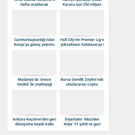
hafta uzatılacak
Karasu için 250 milyon
TL’lik yatırımlar
Cumhurbaşkanlığı’ndan
Hull City’nin Premier Lig’e
Konya’ya güneş yatırımı:
yükselmesi Galatasaray’ı
96 bin panelle devasa
nasıl karıştırdı? Okan
proje yola çıktı
Buruk’a tepki yağıyor!
Mudanya’da ‘imece
Bursa Gemlik Zeytini’nde
modeli’ ile zeytinyağı
uluslararası coşku
fabrikası açıldı
Ankara Keçiören’den geri
Diyarbakır ‘Maziden
dönüşüme büyük katkı
Atiye’ 51 şehit ve gazi
çocuğunu ağırlıyor