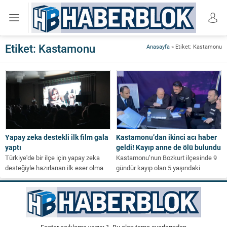
Etiket:
Kastamonu
Anasayfa
»
Etiket: Kastamonu
Yapay zeka destekli ilk film gala
Kastamonu’dan ikinci acı haber
yaptı
geldi! Kayıp anne de ölü bulundu
Türkiye'de bir ilçe için yapay zeka
Kastamonu’nun Bozkurt ilçesinde 9
desteğiyle hazırlanan ilk eser olma
gündür kayıp olan 5 yaşındaki
özelliğine sahip "Yedi Kemerli...
Osman Helvacı'nın cansız bedenine
ulaşılması ardından...