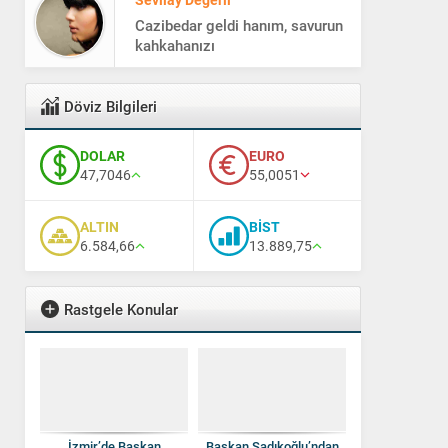
Cazibedar geldi hanım, savurun
kahkahanızı
Yeşim Doğru
Döviz Bilgileri
Hangisi daha sefil: Kafası rahat
olan mı konforu yerinde olan
mı?
DOLAR
EURO
47,7046
55,0051
ALTIN
BİST
6.584,66
13.889,75
Rastgele Konular
İzmir’de Başkan
Başkan Sadıkoğlu’ndan