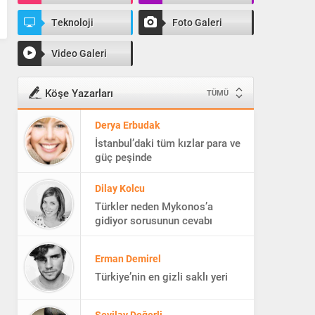
Teknoloji
Foto Galeri
Video Galeri
Köşe Yazarları
TÜMÜ
Derya Erbudak
İstanbul’daki tüm kızlar para ve
güç peşinde
Dilay Kolcu
Türkler neden Mykonos’a
gidiyor sorusunun cevabı
Erman Demirel
Türkiye’nin en gizli saklı yeri
Sevilay Değerli