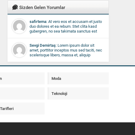
Sizden Gelen Yorumlar
safirtema
: At vero eos et accusam et justo
duo dolores et ea rebum. Stet clita kasd
gubergren, no sea takimata sanctus est
Lorem ipsum dolor sit amet. Lorem ipsum
dolor sit amet, consetetur sadipscing elitr.
Sevgi Demirtaş
: Lorem ipsum dolor sit
amet, porttitor inceptos mus sed taciti, nec
scelerisque libero, massa et, aliquip
curabitur non fringilla ac. Enim lorem feugiat
posuere, velit proin lobortis facilisi. Fringilla
ut, eros duis, laoreet nunc vel sed sed duis,
cras vivamus etiam. Nullam in, ipsum in
n
Moda
quis justo nulla, imperdiet in, nisl turpis
porta leo id convallis, hendrerit wisi taciti
pellentesque pellentesque.
Teknoloji
arifleri