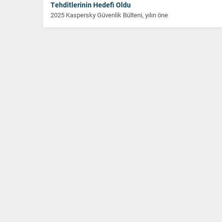
Tehditlerinin Hedefi Oldu
2025 Kaspersky Güvenlik Bülteni, yılın öne
çıkan siber güvenlik trendlerini
değerlendiriyor ve ilk bölümünde finans...