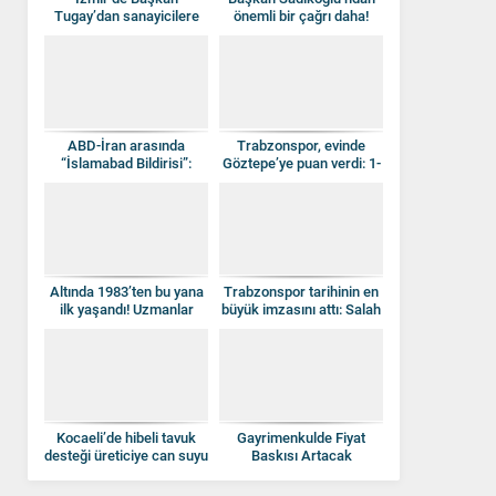
Tugay’dan sanayicilere
önemli bir çağrı daha!
yeşil dönüşüm çağrısı
ABD-İran arasında
Trabzonspor, evinde
“İslamabad Bildirisi”:
Göztepe’ye puan verdi: 1-
İmza töreni için gözler
1
Cenevre’de
Altında 1983’ten bu yana
Trabzonspor tarihinin en
ilk yaşandı! Uzmanlar
büyük imzasını attı: Salah
Altın hakkında ne diyor?
resmen TS’de
Kocaeli’de hibeli tavuk
Gayrimenkulde Fiyat
desteği üreticiye can suyu
Baskısı Artacak
oldu