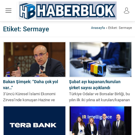
Etiket:
Sermaye
Anasayfa
»
Etiket: Sermaye
Bakan Şimşek: “Daha çok yol
Şubat ayı kapanan/kurulan
var…”
şirket sayısı açıklandı
3’üncü Küresel İslami Ekonomi
Türkiye Odalar ve Borsalar Birliği, bu
Zirvesi’nde konuşan Hazine ve
yılın ilk iki yılına ait kurulan/kapanan
Maliye Bakanı Mehmet Şimşek,
şirket istatistiklerini paylaştı....
"İslami finans olarak...