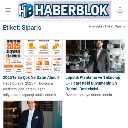
Etiket:
Sipariş
Anasayfa
»
Etiket: Sipariş
2025’te En Çok Ne Satın Alındı?
Lojistik Planlama ve Teknoloji,
E- Ticaretteki Büyümenin En
Hepsiburada, 2025 yılı boyunca
Önemli Destekçisi
platformunda gerçekleşen
milyonlarca siparişi analiz ederek
Özel kampanya dönemlerinin
Türkiye’deki alışveriş alışkanlıklarına
etkisiyle Kasım ayı bu yıl da e-
ilişkin verileri...
ticaretin en yoğun dönemi oldu.