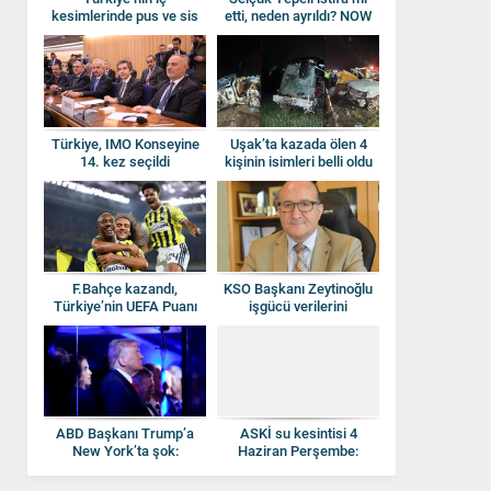
kesimlerinde pus ve sis
etti, neden ayrıldı? NOW
bekleniyor
TV’ye veda etti
Türkiye, IMO Konseyine
Uşak’ta kazada ölen 4
14. kez seçildi
kişinin isimleri belli oldu
F.Bahçe kazandı,
KSO Başkanı Zeytinoğlu
Türkiye’nin UEFA Puanı
işgücü verilerini
yükseldi!
değerlendirdi
ABD Başkanı Trump’a
ASKİ su kesintisi 4
New York’ta şok:
Haziran Perşembe:
Hemşerileri yuhaladı
Ankara’da sular ne
zaman gelir?