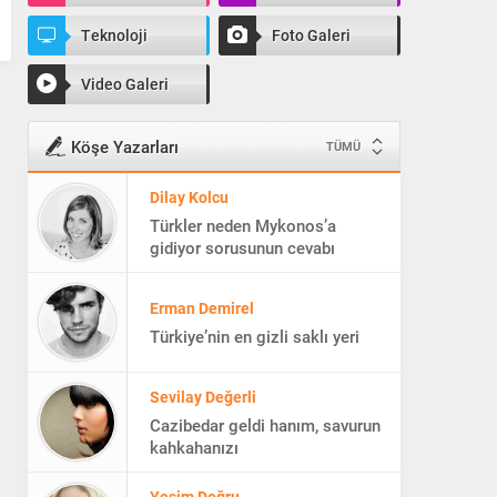
Teknoloji
Foto Galeri
Video Galeri
Köşe Yazarları
TÜMÜ
Dilay Kolcu
Türkler neden Mykonos’a
gidiyor sorusunun cevabı
Erman Demirel
Türkiye’nin en gizli saklı yeri
Sevilay Değerli
Cazibedar geldi hanım, savurun
kahkahanızı
Yeşim Doğru