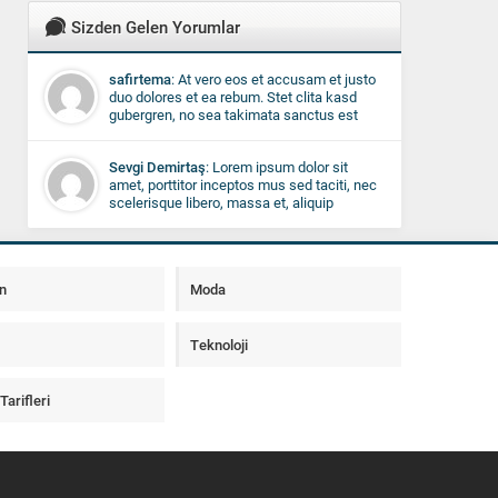
Sizden Gelen Yorumlar
safirtema
: At vero eos et accusam et justo
duo dolores et ea rebum. Stet clita kasd
gubergren, no sea takimata sanctus est
Lorem ipsum dolor sit amet. Lorem ipsum
dolor sit amet, consetetur sadipscing elitr.
Sevgi Demirtaş
: Lorem ipsum dolor sit
amet, porttitor inceptos mus sed taciti, nec
scelerisque libero, massa et, aliquip
curabitur non fringilla ac. Enim lorem feugiat
posuere, velit proin lobortis facilisi. Fringilla
ut, eros duis, laoreet nunc vel sed sed duis,
cras vivamus etiam. Nullam in, ipsum in
n
Moda
quis justo nulla, imperdiet in, nisl turpis
porta leo id convallis, hendrerit wisi taciti
pellentesque pellentesque.
Teknoloji
arifleri