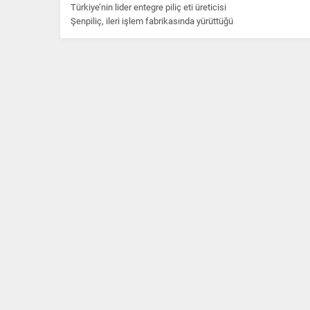
Türkiye’nin lider entegre piliç eti üreticisi
Şenpiliç, ileri işlem fabrikasında yürüttüğü
kalite ve gıda güvenliği...