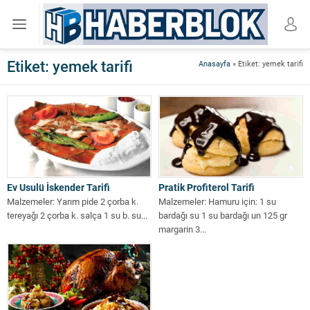
Etiket:
yemek tarifi
Anasayfa
»
Etiket: yemek tarifi
Ev Usulü İskender Tarifi
Pratik Profiterol Tarifi
Malzemeler: Yarım pide 2 çorba k.
Malzemeler: Hamuru için: 1 su
tereyağı 2 çorba k. salça 1 su b. su...
bardağı su 1 su bardağı un 125 gr
margarin 3...