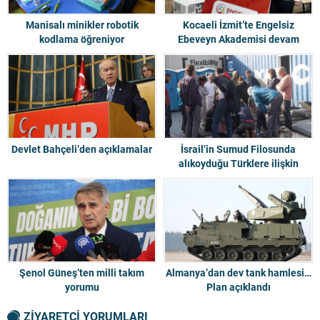
Manisalı minikler robotik
Kocaeli İzmit’te Engelsiz
kodlama öğreniyor
Ebeveyn Akademisi devam
ediyor
Devlet Bahçeli’den açıklamalar
İsrail’in Sumud Filosunda
alıkoyduğu Türklere ilişkin
açıklama
Şenol Güneş’ten milli takım
Almanya’dan dev tank hamlesi…
yorumu
Plan açıklandı
ZİYARETÇİ YORUMLARI