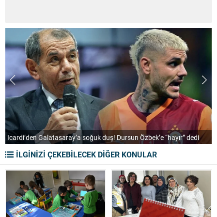
Çekmeköy’de istinat duvarı çöktü! 32 kişi tahliye edildi
İLGİNİZİ ÇEKEBİLECEK DİĞER KONULAR