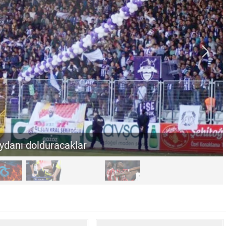
ydanı dolduracaklar