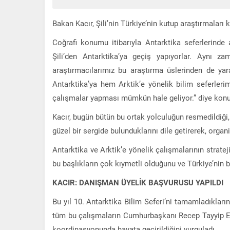
Bakan Kacır, Şili’nin Türkiye’nin kutup araştırmaları
Coğrafi konumu itibarıyla Antarktika seferlerinde ar
Şili’den Antarktika’ya geçiş yapıyorlar. Aynı za
araştırmacılarımız bu araştırma üslerinden de yar
Antarktika’ya hem Arktik’e yönelik bilim seferlerimi
çalışmalar yapması mümkün hale geliyor.” diye konu
Kacır, bugün bütün bu ortak yolculuğun resmedildiği, 
güzel bir sergide bulunduklarını dile getirerek, organ
Antarktika ve Arktik’e yönelik çalışmalarının stratej
bu başlıkların çok kıymetli olduğunu ve Türkiye’nin bu
KACIR: DANIŞMAN ÜYELİK BAŞVURUSU YAPILDI
Bu yıl 10. Antarktika Bilim Seferi’ni tamamladıklarını
tüm bu çalışmaların Cumhurbaşkanı Recep Tayyip Er
koordinasyonunda hayata geçirildiğini vurguladı.