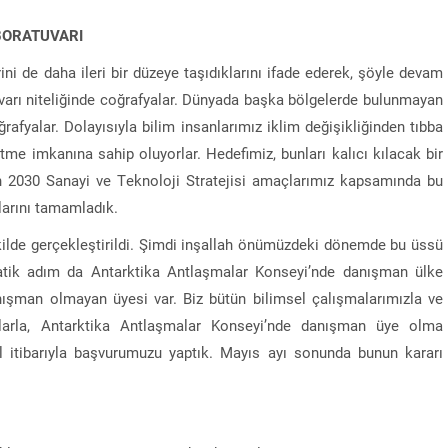
BORATUVARI
rini de daha ileri bir düzeye taşıdıklarını ifade ederek, şöyle devam
tuvarı niteliğinde coğrafyalar. Dünyada başka bölgelerde bulunmayan
afyalar. Dolayısıyla bilim insanlarımız iklim değişikliğinden tıbba
tme imkanına sahip oluyorlar. Hedefimiz, bunları kalıcı kılacak bir
h 2030 Sanayi ve Teknoloji Stratejisi amaçlarımız kapsamında bu
larını tamamladık.
ekilde gerçekleştirildi. Şimdi inşallah önümüzdeki dönemde bu üssü
matik adım da Antarktika Antlaşmalar Konseyi’nde danışman ülke
ışman olmayan üyesi var. Biz bütün bilimsel çalışmalarımızla ve
kılarla, Antarktika Antlaşmalar Konseyi’nde danışman üye olma
l itibarıyla başvurumuzu yaptık. Mayıs ayı sonunda bunun kararı