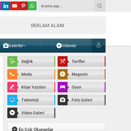
REKLAM ALANI
Galeriler
Videolar
Sağlık
Tarifler
Moda
Magazin
Köşe Yazıları
Oyun
Teknoloji
Foto Galeri
Video Galeri
En Çok Okunanlar