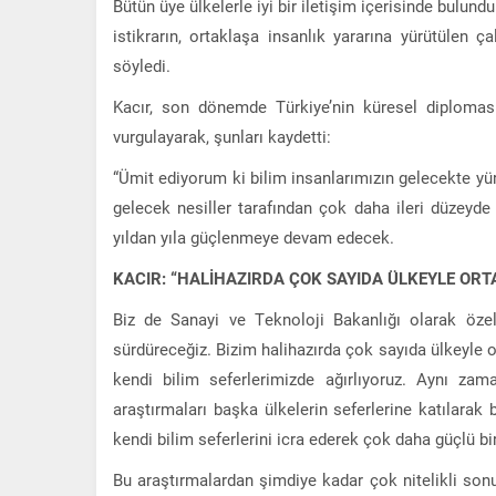
Bütün üye ülkelerle iyi bir iletişim içerisinde bulun
istikrarın, ortaklaşa insanlık yararına yürütülen
söyledi.
Kacır, son dönemde Türkiye’nin küresel diplomasid
vurgulayarak, şunları kaydetti:
“Ümit ediyorum ki bilim insanlarımızın gelecekte yürü
gelecek nesiller tarafından çok daha ileri düzeyde
yıldan yıla güçlenmeye devam edecek.
KACIR: “HALİHAZIRDA ÇOK SAYIDA ÜLKEYLE O
Biz de Sanayi ve Teknoloji Bakanlığı olarak özel
sürdüreceğiz. Bizim halihazırda çok sayıda ülkeyle o
kendi bilim seferlerimizde ağırlıyoruz. Aynı zam
araştırmaları başka ülkelerin seferlerine katılarak 
kendi bilim seferlerini icra ederek çok daha güçlü bir
Bu araştırmalardan şimdiye kadar çok nitelikli sonuç