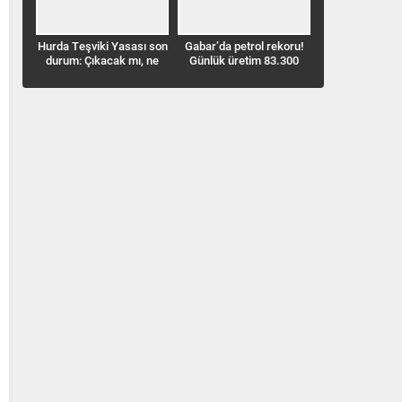
ı son
Gabar’da petrol rekoru!
Benzine 4,34 TL indirim
Avrupa borsa
, ne
Günlük üretim 83.300
geliyor! Pompaya ne
yapay zeka r
varile ulaştı
kadar yansır?
STOXX 600 rek