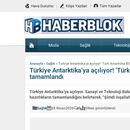
Hava Durumu
Köşe Yazıları
Tüm Yazarlar
Moda
Sağlık
Teknoloji
Anasayfa
»
Sağlık
»
Türkiye Antarktika’ya açılıyor! ‘Türk Antarktika B
Türkiye Antarktika’ya açılıyor! ‘Türk
tamamlandı
Türkiye Antarktika’ya açılıyor. Sanayi ve Teknoloji B
hazırlıkların tamamlandığını belirterek, “Şimdi inşal
Sağlık
28 Nisan
2026
0
59
kez görüntülendi.