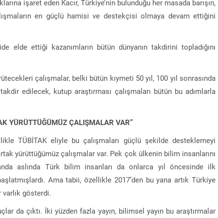
duklarına işaret eden Kacır, Türkiye’nin bulunduğu her masada barışın,
 çalışmaların en güçlü hamisi ve destekçisi olmaya devam ettiğini
e elde ettiği kazanımların bütün dünyanın takdirini topladığını
tecekleri çalışmalar, belki bütün kıymeti 50 yıl, 100 yıl sonrasında
 takdir edilecek, kutup araştırması çalışmaları bütün bu adımlarla
RTAK YÜRÜTTÜĞÜMÜZ ÇALIŞMALAR VAR”
likle TÜBİTAK eliyle bu çalışmaları güçlü şekilde desteklemeyi
rtak yürüttüğümüz çalışmalar var. Pek çok ülkenin bilim insanlarını
anda aslında Türk bilim insanları da onlarca yıl öncesinde ilk
başlatmışlardı. Ama tabii, özellikle 2017’den bu yana artık Türkiye
 varlık gösterdi.
lar da çıktı. İki yüzden fazla yayın, bilimsel yayın bu araştırmalar