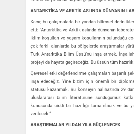
ANTARKTİKA VE ARKTİK ASLINDA DÜNYANIN LA
Kacır, bu çalışmalarla bir yandan bilimsel derinlikle
etti: “Antarktika ve Arktik aslında dünyanın labora
iklim koşulları ve yaşam koşullarının bulunduğu coğr
çok farklı alanlarda bu bölgelerde araştırmalar yürü
Türk Antarktika Bilim Üssü’nü inşa etmek. İnşalla
projeyi de hayata geçireceğiz. Bu üssün tüm hazırlık
Çevresel etki değerlendirme çalışmaları başarılı ş
inşa edeceğiz. Yine bizim için önemli bir diplo
statüsü kazanmak. Bu konseyin halihazırda 29 dan
uluslararası bilim literatürüne sunduğumuz kat
konusunda ciddi bir hazırlığı tamamladık ve bu yı
verilecek.”
ARAŞTIRMALAR YILDAN YILA GÜÇLENECEK