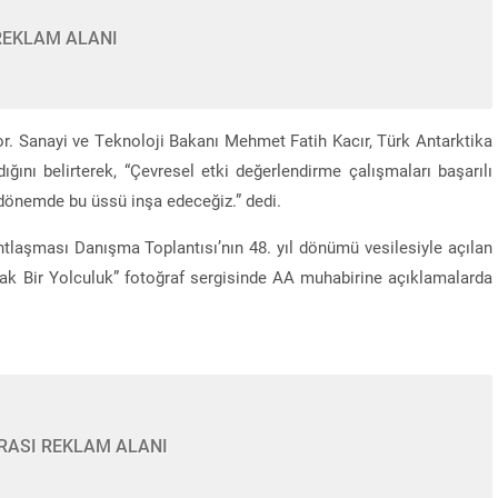
REKLAM ALANI
or. Sanayi ve Teknoloji Bakanı Mehmet Fatih Kacır, Türk Antarktika
ını belirterek, “Çevresel etki değerlendirme çalışmaları başarılı
 dönemde bu üssü inşa edeceğiz.” dedi.
Antlaşması Danışma Toplantısı’nın 48. yıl dönümü vesilesiyle açılan
tak Bir Yolculuk” fotoğraf sergisinde AA muhabirine açıklamalarda
Konya’da 700 Milyon TL’lik dev yatırım! Murat K
Caddesi açılıyor
RASI REKLAM ALANI