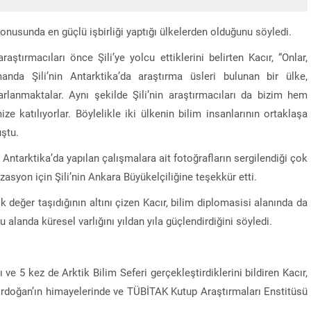
 konusunda en güçlü işbirliği yaptığı ülkelerden olduğunu söyledi.
Hurda Teşviki Yasas
durum: Çıkacak mı
aştırmacıları önce Şili’ye yolcu ettiklerini belirten Kacır, “Onlar,
zaman?
manda Şili’nin Antarktika’da araştırma üsleri bulunan bir ülke,
arlanmaktalar. Aynı şekilde Şili’nin araştırmacıları da bizim hem
ze katılıyorlar. Böylelikle iki ülkenin bilim insanlarının ortaklaşa
ştu.
Antarktika’da yapılan çalışmalara ait fotoğrafların sergilendiği çok
izasyon için Şili’nin Ankara Büyükelçiliğine teşekkür etti.
ik değer taşıdığının altını çizen Kacır, bilim diplomasisi alanında da
 alanda küresel varlığını yıldan yıla güçlendirdiğini söyledi.
 ve 5 kez de Arktik Bilim Seferi gerçekleştirdiklerini bildiren Kacır,
doğan’ın himayelerinde ve TÜBİTAK Kutup Araştırmaları Enstitüsü