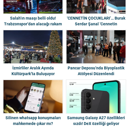
Salah’ın maaşı belli oldu!
‘CENNETİN ÇOCUKLARI’… Burak
Trabzonspor’dan alacağı rakam
Serdar Şanal ‘Cennetin
Çocukları’ kadrosuna katıldı…
İzmirliler Aralık Ayında
Pancar Deposu’nda Biyoplastik
Kültürpark’ta Buluşuyor
Atölyesi Düzenlendi
Silinen whatsapp konuşmaları
Samsung Galaxy A27 özellikleri
mahkemede çıkar mı?
sızdı! DeX özelliği geliyor