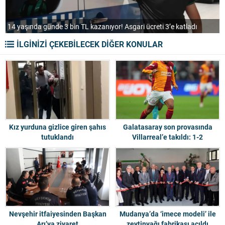
14 yaşında günde 3 bin TL kazanıyor! Asgari ücreti 3’e katladı
A
İLGİNİZİ ÇEKEBİLECEK DİĞER KONULAR
Kız yurduna gizlice giren şahıs
Galatasaray son provasında
tutuklandı
Villarreal’e takıldı: 1-2
Nevşehir itfaiyesinden Başkan
Mudanya’da ‘imece modeli’ ile
Arı’ya ziyaret
zeytinyağı fabrikası açıldı