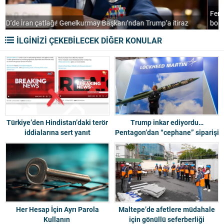
Fenerbahçe, Real Madrid ile anlaştı! Sarı-lacivertlilerde Endrick
F
bombası
h
İLGİNİZİ ÇEKEBİLECEK DİĞER KONULAR
Türkiye’den Hindistan’daki terör
Trump inkar ediyordu…
iddialarına sert yanıt
Pentagon’dan “cephane” siparişi
Her Hesap İçin Ayrı Parola
Maltepe’de afetlere müdahale
Kullanın
için gönüllü seferberliği