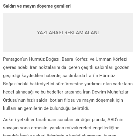
Saldırı ve mayın döşeme gemileri
YAZI ARASI REKLAM ALANI
Pentagon’un Hürmüz Boğazı, Basra Körfezi ve Umman Körfezi
çevresindeki İran noktalarını da içeren çeşitli saldırıları gözden
geçirdiği kaydedilen haberde, saldırılarda İran’ın Hürmüz
Boğazı’ndaki hakimiyetini sürdürmesine yardımcı olan varlıkların
hedef alınacağı ve bu hedefler arasında İran Devrim Muhafızları
Ordusu’nun hızlı saldırı botları filosu ve mayın döşemek için
kullanılan gemilerin de bulunduğu belirtildi.
Askeri yetkililer tarafından sunulan bir diğer planda, ABD’nin
savaşın sona ermesini yapılan müzakereleri engellediğine
inandığı İran’ın askeri liderlerinin hedef alınmasını içeren