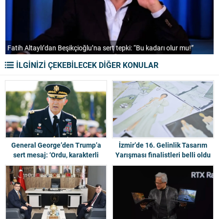
Fatih Altaylı’dan Beşikçioğlu’na sert tepki: “Bu kadarı olur mu!”
B
İLGİNİZİ ÇEKEBİLECEK DİĞER KONULAR
General George’den Trump’a
İzmir’de 16. Gelinlik Tasarım
sert mesaj: ‘Ordu, karakterli
Yarışması finalistleri belli oldu
liderler hak ediyor’