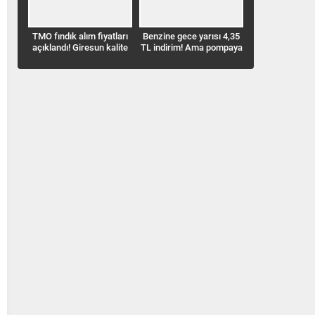
TMO fındık alım fiyatları
Benzine gece yarısı 4,35
Emekli zam fark
açıklandı! Giresun kalite
TL indirim! Ama pompaya
hesaplara geçiy
255 TL
yansımayacak
TL yatıy