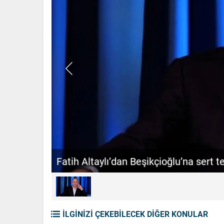
Batrakov’un menajeri konuştu! “Galat
İLGİNİZİ ÇEKEBİLECEK DİĞER KONULAR