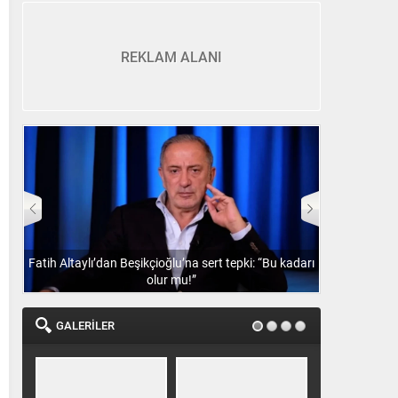
REKLAM ALANI
Fatih Altaylı’dan Beşikçioğlu’na sert tepki: “Bu kadarı
Batrakov’un
olur mu!”
GALERİLER