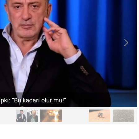
asaray’dan mektup var”