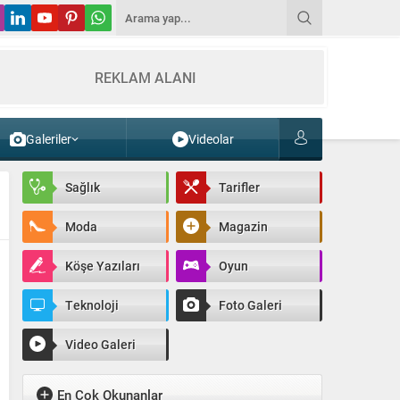
REKLAM ALANI
Galeriler
Videolar
Sağlık
Tarifler
Moda
Magazin
Köşe Yazıları
Oyun
Teknoloji
Foto Galeri
Video Galeri
En Çok Okunanlar