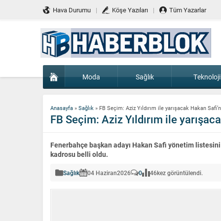
Hava Durumu
Köşe Yazıları
Tüm Yazarlar
Moda
Sağlık
Teknoloji
Anasayfa
»
Sağlık
»
FB Seçim: Aziz Yıldırım ile yarışacak Hakan Safi’n
FB Seçim: Aziz Yıldırım ile yarışaca
Fenerbahçe başkan adayı Hakan Safi yönetim listesini a
kadrosu belli oldu.
Sağlık
04 Haziran
2026
0
46
kez görüntülendi.