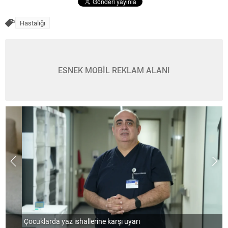
Hastalığı
ESNEK MOBİL REKLAM ALANI
Çocuklarda yaz ishallerine karşı uyarı
İ